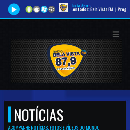
No Ar Agora:
Tocando agora:
|
Apresentador:
Bela Vista FM |
Programa:
Pr
ASTS
IAS
IA
DOS
RAMAÇÃO
TOS
E
NOTÍCIAS
E
ACOMPANHE NOTÍCIAS, FOTOS E VÍDEOS DO MUNDO
ATO